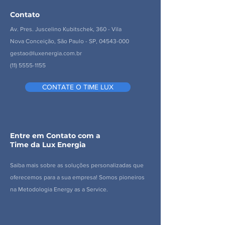
Contato
Av. Pres. Juscelino Kubitschek, 360 - Vila
Nova Conceição, São Paulo - SP,
04543-000
gestao@luxenergia.com.br
(11) 5555-1155
CONTATE O TIME LUX
Entre em Contato com a
Time da Lux Energia
Saiba mais sobre as soluções personalizadas que
oferecemos para a sua empresa! Somos pioneiros
na Metodologia Energy as a Service.