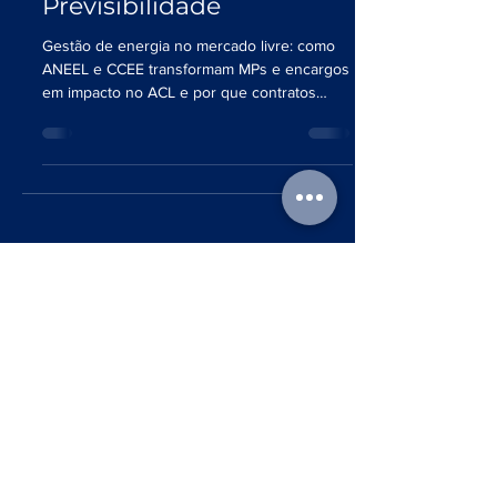
e Tributária para
Previsibilidade
Gestão de energia no mercado livre: como
ANEEL e CCEE transformam MPs e encargos
em impacto no ACL e por que contratos
2027+ exigem premissas atualizadas.
Portal do Cliente
Contato
Av. Pres. Juscelino Kubitschek, 360 - Vila
Nova Conceição, São Paulo - SP,
04543-000
gestao@luxenergia.com.br