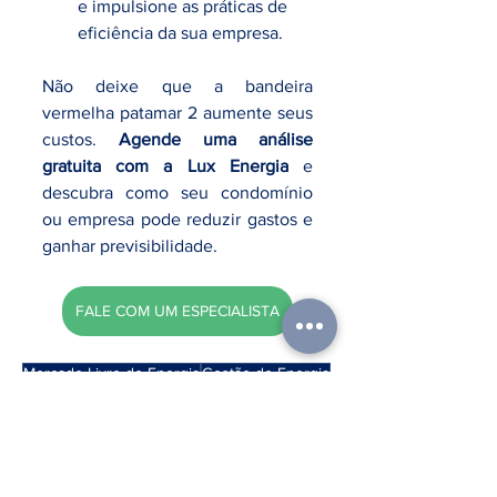
e impulsione as práticas de 
eficiência da sua empresa.
Não deixe que a bandeira 
vermelha patamar 2 aumente seus 
custos. 
Agende uma análise 
gratuita com a Lux Energia
 e 
descubra como seu condomínio 
ou empresa pode reduzir gastos e 
ganhar previsibilidade.
FALE COM UM ESPECIALISTA
Mercado Livre de Energia
Gestão de Energia
Energia Renovável
Gestão Inteligente de Energia
Geração Distribuída
Economia com Energia
Bandeira Vermelha
Energia Solar
Bandeiras Tarifárias