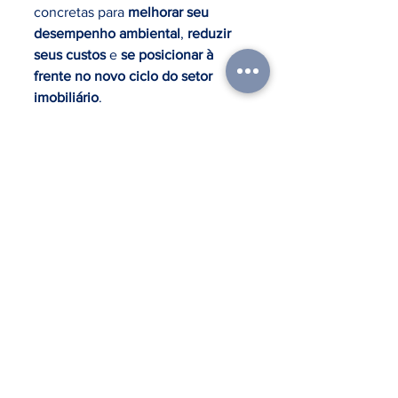
concretas para 
melhorar seu 
desempenho ambiental
, 
reduzir 
seus custos
 e 
se posicionar à 
frente no novo ciclo do setor 
imobiliário
.
Como resume 
Fábio Nunes, 
Diretor do Grupo Lux Energia
:
“A parceria com o GBC 
Brasil reafirma nosso 
compromisso com um 
futuro mais 
sustentável, saudável e 
inteligente — onde 
viver, estudar e 
trabalhar em edifícios 
sustentáveis seja uma 
realidade acessível e 