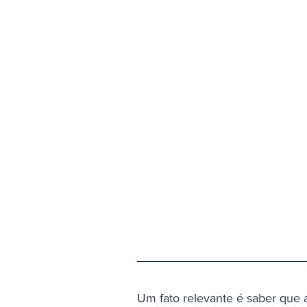
que os consumidores comprem e
um processo competitivo visan
(ACR), onde o consumidor não 
sua distribuidora local.
A principal vantagem do mercado
consumidores, é a redução de c
favorecendo o consumidor. Além
prazo oferece, é possível escol
seu consumo seja sustentável.
O mercado livre conta com emp
varejo, têxtil, papel e celulose, 
Um fato relevante é saber que 