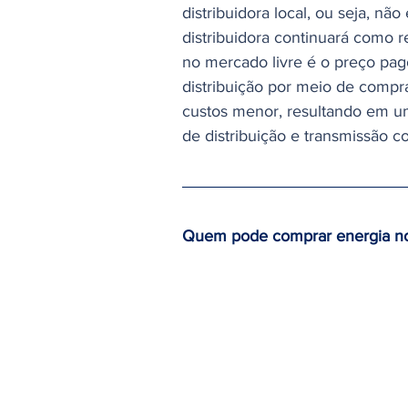
distribuidora local, ou seja, nã
distribuidora continuará como 
no mercado livre é o preço pago
distribuição por meio de compr
custos menor, resultando em um
de distribuição e transmissão co
Quem pode comprar energia no
Todos os consumidores conecta
mercado livre.
Os “consumidores atacadistas”
estão conectados em alta tensão
conectados em média/alta tens