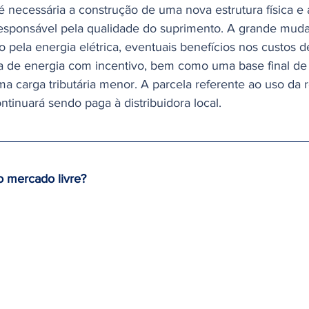
o é necessária a construção de uma nova estrutura física e 
responsável pela qualidade do suprimento. A grande mud
 pela energia elétrica, eventuais benefícios nos custos d
a de energia com incentivo, bem como uma base final de
a carga tributária menor. A parcela referente ao uso da 
ntinuará sendo paga à distribuidora local.
 mercado livre?
dos em média e alta tensão estão aptos à migração ao 
 possuem demanda contratada igual ou superior a 500 kW
, já os ‘’consumidores varejistas’’ precisam apenas estar 
ão.