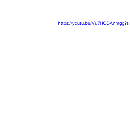
Faça uma simulação com a Lux 
https://youtu.be/Vu7HODAnmgg?