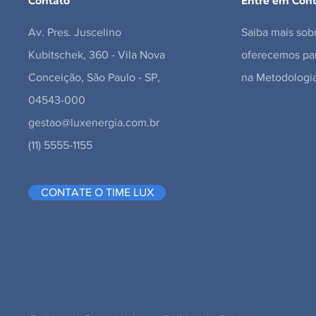
Contato
Entre em Cont
Av. Pres. Juscelino
Saiba mais sob
Kubitschek, 360 - Vila Nova
oferecemos par
Conceição, São Paulo - SP,
na Metodologia
04543-000
gestao@luxenergia.com.br
(11) 5555-1155
CONTATE O TIME LUX