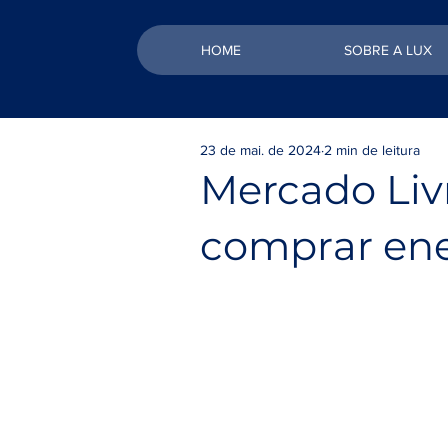
HOME
SOBRE A LUX
23 de mai. de 2024
2 min de leitura
Mercado Liv
comprar ene
Assim como você escolhe o mer
fornecer internet para sua cas
fornecedor de energia elétrica.
liberdade de escolher de quem 
O Ambiente de Contratação Liv
ambiente onde vendedores e co