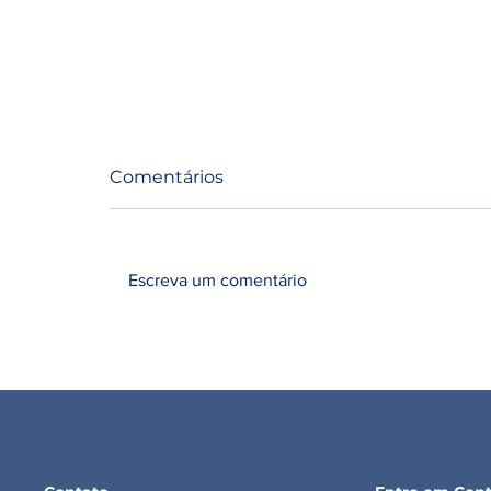
Comentários
Escreva um comentário
Lei 15.269: Desconto no
Fio, TFSEE e Cota de
Angra. O Que Já Vale e o
Que Depende da ANEEL