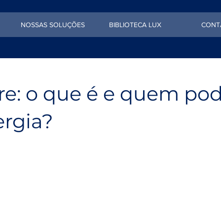
NOSSAS SOLUÇÕES
BIBLIOTECA LUX
CONT
re: o que é e quem po
rgia?
cado onde vai fazer suas compras ou a empresa que vai
a e o banco onde terá uma conta, você pode escolher o se
 No mercado livre, seguindo alguns requisitos, você tem a
compra energia elétrica.
re (ACL), conhecido como mercado livre de energia, é um
mpradores negociam energia elétrica livremente, permit