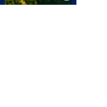
31 de out. de 2025
4 min de leitura
MP 1.304/2025: A Nova
Era do Setor Elétrico e o
Que Muda para o
Consumidor
MP 1.304/2025 marca a abertura do mercado
livre de energia e traz mudanças importantes
para consumidores, incluindo novas regras
de incentivos e responsabilidades dos
agentes do setor.