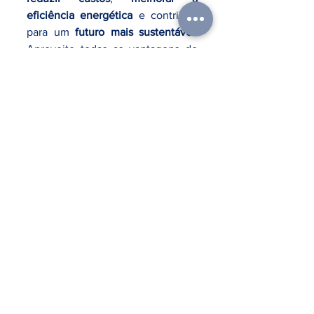
eficiência energética
 e contribuir 
para um 
futuro mais sustentável
. 
Aproveite todas as vantagens do 
Mercado Livre de Energia e das 
soluções de 
energia renovável
, 
com a ajuda da 
Lux Energia
, para 
otimizar o uso de energia no seu 
empreendimento.
FALE COM UM ESPECIALISTA
Mercado Livre de Energia
Eficiência Energética
Sustentabilidade
Geração Distribuída
Economia com Energia
energia renovável