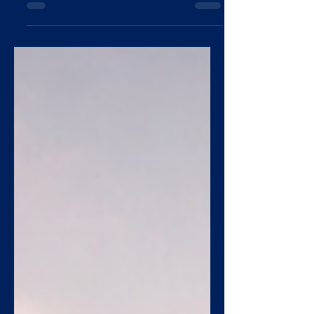
Entenda como o I-REC se aplica ao Escopo 2
do GHG Protocol, a diferença entre market-
based e location-based, e como sua
empresa pode zerar as emissões de
eletricidade nos relatórios CDP, GRI e SBTi.