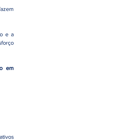
fazem 
 e a 
orço 
o em 
tivos 