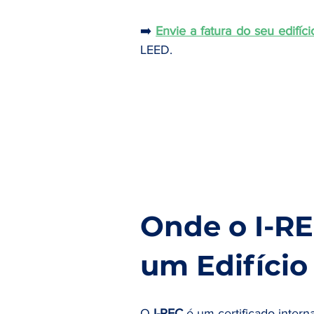
➡️ 
Envie a fatura do seu edifíci
LEED.
Onde o I-RE
um Edifício
O 
I-REC
 é um certificado inte