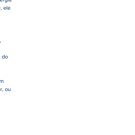
, ele 
, 
e do 
em 
r, ou 
 