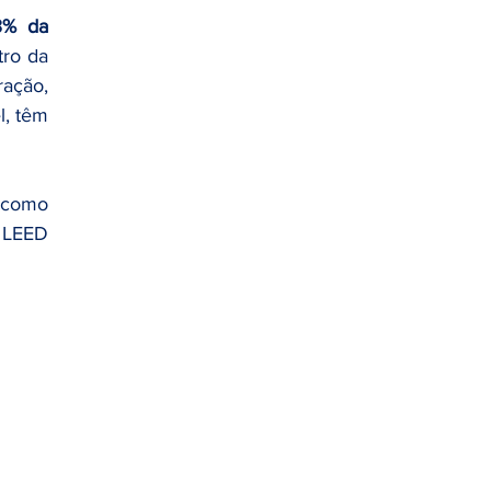
% da 
ro da 
ação, 
, têm 
 ganha relevância. Não como discurso ESG genérico, mas como 
 LEED 