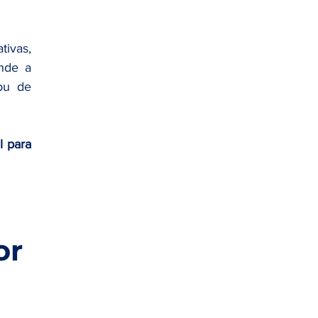
tivas, 
nde a 
ou de 
 para 
or 