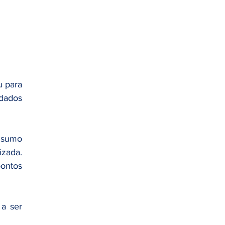
 
 para 
dados 
nsumo 
zada. 
ntos 
Para o gestor predial, isso muda o jogo: energia deixa de ser apenas custo e passa a ser 